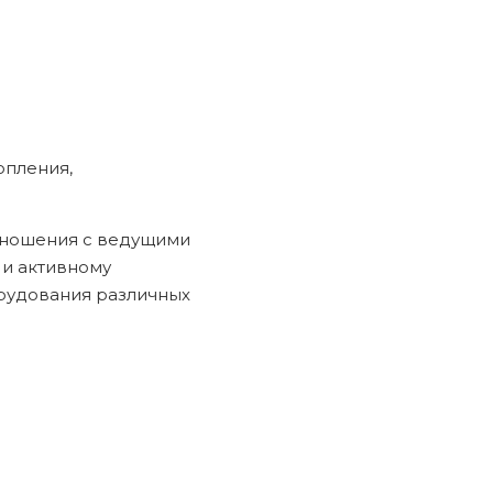
опления,
тношения с ведущими
и активному
рудования различных