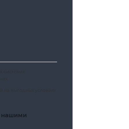
х системах
мах.
и на выгодных условиях
с нашими